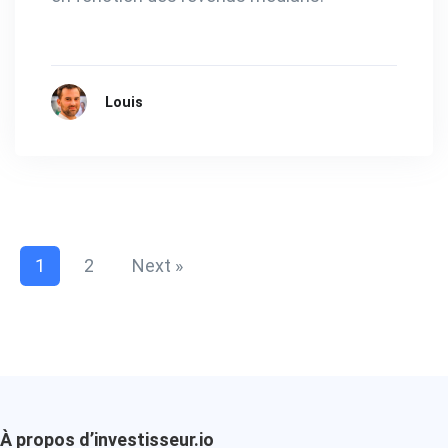
Louis
1
2
Next »
À propos d’investisseur.io